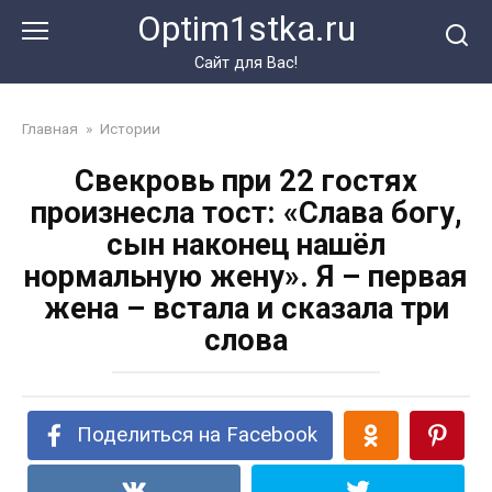
Перейти
Optim1stka.ru
к
контенту
Сайт для Вас!
Главная
»
Истории
Свекровь при 22 гостях
произнесла тост: «Слава богу,
сын наконец нашёл
нормальную жену». Я – первая
жена – встала и сказала три
слова
Поделиться на Facebook