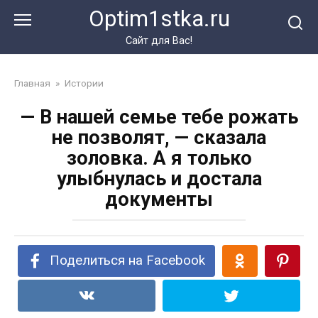
Перейти
Optim1stka.ru
к
контенту
Сайт для Вас!
Главная
»
Истории
— В нашей семье тебе рожать
не позволят, — сказала
золовка. А я только
улыбнулась и достала
документы
Поделиться на Facebook