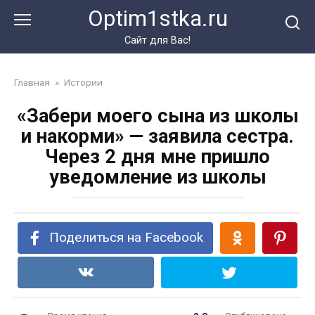
Перейти
Optim1stka.ru
к
контенту
Сайт для Вас!
Главная
»
Истории
«Забери моего сына из школы
и накорми» — заявила сестра.
Через 2 дня мне пришло
уведомление из школы
Поделиться на Facebook