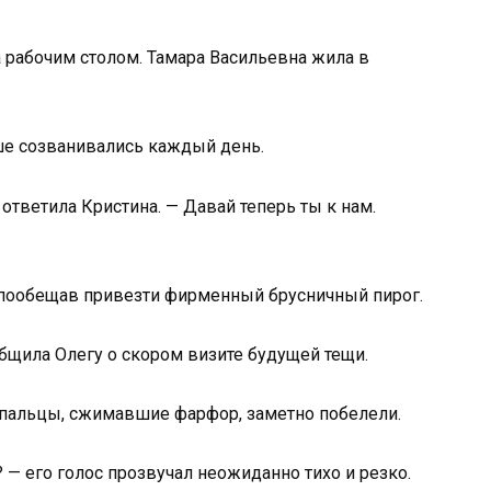
а рабочим столом. Тамара Васильевна жила в
ьше созванивались каждый день.
ответила Кристина. — Давай теперь ты к нам.
, пообещав привезти фирменный брусничный пирог.
бщила Олегу о скором визите будущей тещи.
о пальцы, сжимавшие фарфор, заметно побелели.
 — его голос прозвучал неожиданно тихо и резко.