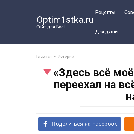
Перейти
к
Рецепты
Сов
Optim1stka.ru
контенту
Сайт для Вас!
Для души
Главная
»
Истории
«Здесь всё моё
переехал на вс
н
Поделиться на Facebook