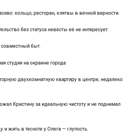
сиво: кольцо, ресторан, клятвы в вечной верности.
ельство без статуса невесты её не интересует.
ь совместный быт.
я студия на окраине города.
торную двухкомнатную квартиру в центре, недалеко
божал Кристину за идеальную чистоту и не поднимал
у и жить в тесноте у Олега — глупость.