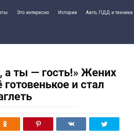
еты
Это интересно
Истории
Авто, ПДД и техника
, а ты — гость!» Жених
ё готовенькое и стал
аглеть