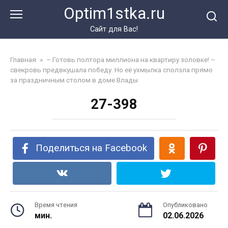
Перейти
Optim1stka.ru
к
контенту
Сайт для Вас!
Главная
»
– Готовь полтора миллиона на квартиру золовке! –
свекровь предвкушала победу. Но её ухмылка сползла прямо
за праздничным столом в доме Влады
27-398
Поделиться на Facebook
Время чтения
Опубликовано
мин.
02.06.2026