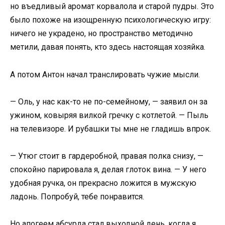
но въедливый аромат корвалола и старой пудры. Это
было похоже на изощренную психологическую игру:
ничего не украдено, но пространство методично
метили, давая понять, кто здесь настоящая хозяйка.
А потом Антон начал транслировать чужие мысли.
— Оль, у нас как-то не по-семейному, — заявил он за
ужином, ковыряя вилкой гречку с котлетой. — Пыль
на телевизоре. И рубашки ты мне не гладишь впрок.
— Утюг стоит в гардеробной, правая полка снизу, —
спокойно парировала я, делая глоток вина. — У него
удобная ручка, он прекрасно ложится в мужскую
ладонь. Попробуй, тебе понравится.
Но апогеем абсурда стал выходной день, когда я