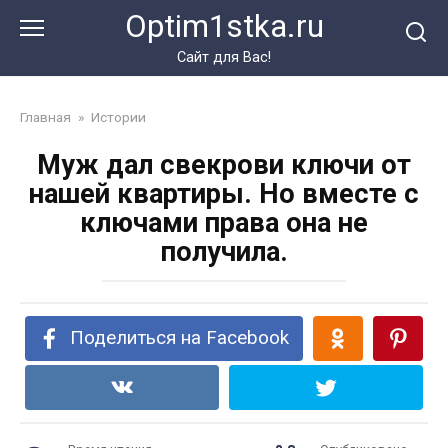
Перейти
Optim1stka.ru
к
контенту
Сайт для Вас!
Главная
»
Истории
Муж дал свекрови ключи от
нашей квартиры. Но вместе с
ключами права она не
получила.
Поделиться на Facebook