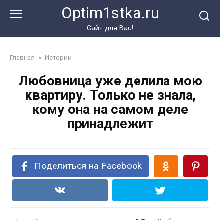
Перейти
Optim1stka.ru
к
контенту
Сайт для Вас!
Главная
»
Истории
Любовница уже делила мою
квартиру. Только не знала,
кому она на самом деле
принадлежит
Поделиться на Facebook