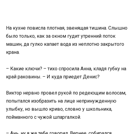
На кухне повисла плотная, звенящая тишина. Слышно
было только, как за окном гудит утренний поток
машин, да гулко капает вода из неплотно закрытого
крана.
– Какие ключи? – тихо спросила Анна, кладя губку на
край раковины. – И куда приедет Денис?
Виктор нервно провел рукой по редеющим волосам,
попытался изобразить на лице непринужденную
улыбку, но вышло криво, словно у школьника,
пойманного с чужой шпаргалкой.
– Ань, ну я же тебе говорил. Вернее, собирался