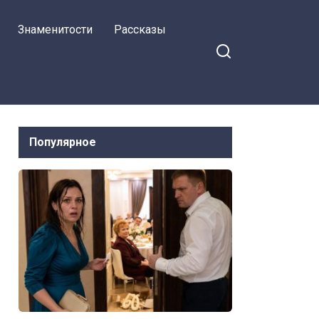
сказала мать так,
Знаменитости
Рассказы
будто это моя
обязанность…
Популярное