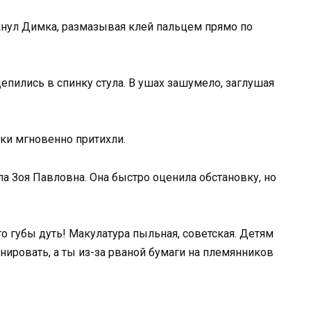
рикнул Димка, размазывая клей пальцем прямо по
епились в спинку стула. В ушах зашумело, заглушая
ки мгновенно притихли.
а Зоя Павловна. Она быстро оценила обстановку, но
его губы дуть! Макулатура пыльная, советская. Детям
нировать, а ты из-за рваной бумаги на племянников