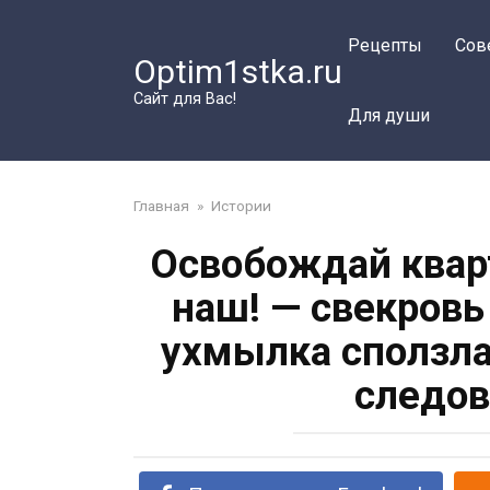
Перейти
к
Рецепты
Сов
Optim1stka.ru
контенту
Сайт для Вас!
Для души
Главная
»
Истории
Освобождай квар
наш! — свекровь
ухмылка сползла
следов