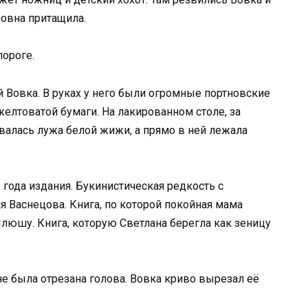
овна притащила.
пороге.
й Вовка. В руках у него были огромные портновские
елтоватой бумаги. На лакированном столе, за
овалась лужа белой жижи, а прямо в ней лежала
года издания. Букинистическая редкость с
 Васнецова. Книга, по которой покойная мама
 Илюшу. Книга, которую Светлана берегла как зеницу
не была отрезана голова. Вовка криво вырезал её