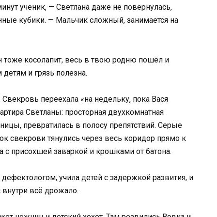
минут ученик, — Светлана даже не повернулась,
нные кубики. — Мальчик сложный, занимается на
 тоже косолапит, весь в твою родню пошёл и
м детям и грязь полезна.
. Свекровь переехала «на недельку, пока Вася
квартира Светланы: просторная двухкомнатная
ьницы, превратилась в полосу препятствий. Серые
к свекрови тянулись через весь коридор прямо к
ка с присохшей заваркой и крошками от батона.
а дефектологом, учила детей с задержкой развития, и
 внутри всё дрожало.
ет ножниц и детский хохот. Там резвились Вовка и