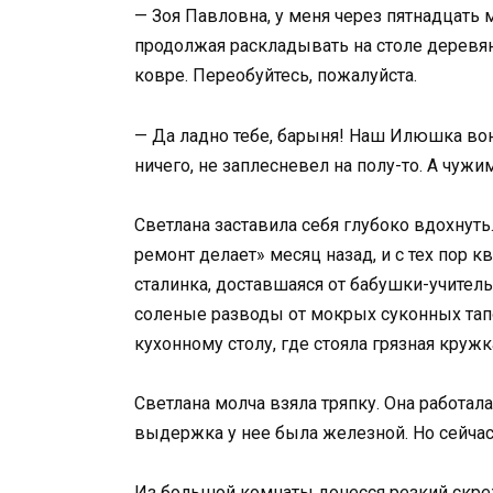
— Зоя Павловна, у меня через пятнадцать 
продолжая раскладывать на столе деревя
ковре. Переобуйтесь, пожалуйста.
— Да ладно тебе, барыня! Наш Илюшка вон
ничего, не заплесневел на полу-то. А чужи
Светлана заставила себя глубоко вдохнуть
ремонт делает» месяц назад, и с тех пор 
сталинка, доставшаяся от бабушки-учител
соленые разводы от мокрых суконных тапо
кухонному столу, где стояла грязная круж
Светлана молча взяла тряпку. Она работал
выдержка у нее была железной. Но сейчас
Из большой комнаты донесся резкий скреж