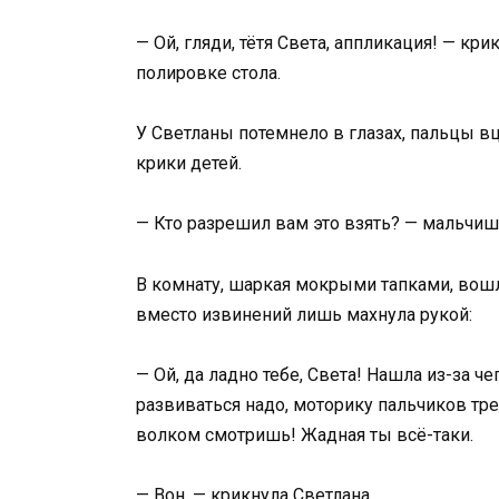
— Ой, гляди, тётя Света, аппликация! — к
полировке стола.
У Светланы потемнело в глазах, пальцы вц
крики детей.
— Кто разрешил вам это взять? — мальчиш
В комнату, шаркая мокрыми тапками, вошл
вместо извинений лишь махнула рукой:
— Ой, да ладно тебе, Света! Нашла из-за ч
развиваться надо, моторику пальчиков тре
волком смотришь! Жадная ты всё-таки.
— Вон, — крикнула Светлана.