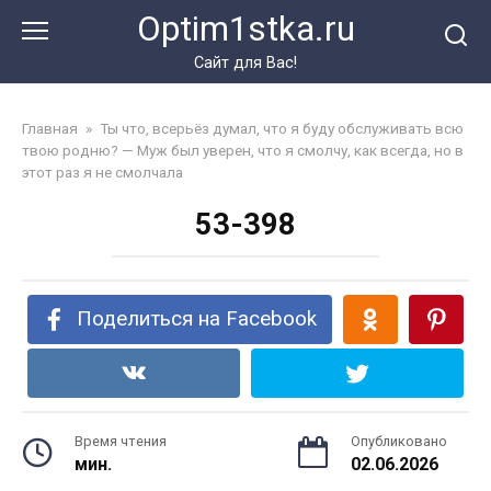
Перейти
Optim1stka.ru
к
контенту
Сайт для Вас!
Главная
»
Ты что, всерьёз думал, что я буду обслуживать всю
твою родню? — Муж был уверен, что я смолчу, как всегда, но в
этот раз я не смолчала
53-398
Поделиться на Facebook
Время чтения
Опубликовано
мин.
02.06.2026