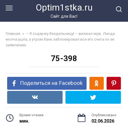
Перейти
Optim1stka.ru
к
контенту
Сайт для Вас!
Главная
»
– Я содержу бездельницу! – визжал муж. Линда
молча ушла, а утром банк заблокировал все его счета по ее
заявлению
75-398
Поделиться на Facebook
Время чтения
Опубликовано
мин.
02.06.2026