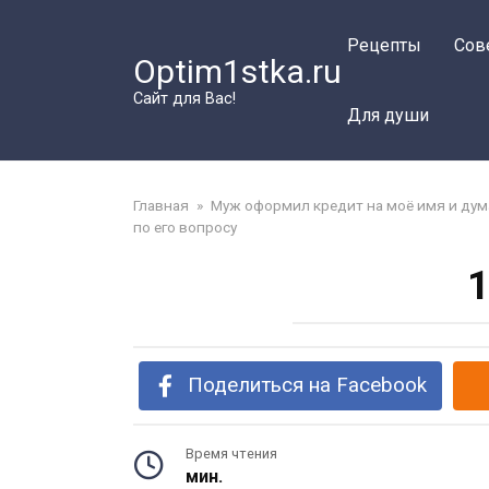
Перейти
к
Рецепты
Сов
Optim1stka.ru
контенту
Сайт для Вас!
Для души
Главная
»
Муж оформил кредит на моё имя и думал
по его вопросу
1
Поделиться на Facebook
Время чтения
мин.