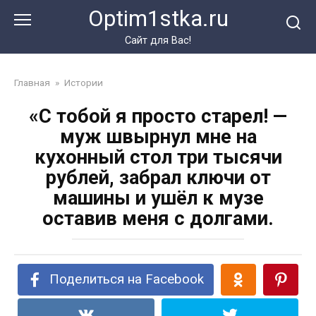
Перейти
Optim1stka.ru
к
контенту
Сайт для Вас!
Главная
»
Истории
«С тобой я просто старел! —
муж швырнул мне на
кухонный стол три тысячи
рублей, забрал ключи от
машины и ушёл к музе
оставив меня с долгами.
Поделиться на Facebook