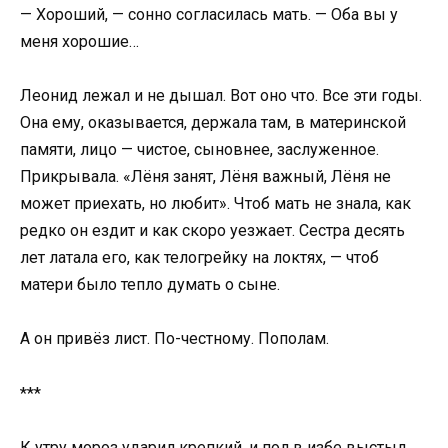
— Хороший, — сонно согласилась мать. — Оба вы у
меня хорошие…
Леонид лежал и не дышал. Вот оно что. Все эти годы.
Она ему, оказывается, держала там, в материнской
памяти, лицо — чистое, сыновнее, заслуженное.
Прикрывала. «Лёня занят, Лёня важный, Лёня не
может приехать, но любит». Чтоб мать не знала, как
редко он ездит и как скоро уезжает. Сестра десять
лет латала его, как телогрейку на локтях, — чтоб
матери было тепло думать о сыне.
А он привёз лист. По-честному. Пополам.
***
К утру мороз ударил крепкий, и пол в избе выстыл