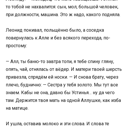
то тобой не нахвалится: сын, мол, большой человек,
при должности, машина. Это ж надо, какого подняла.
Леонид покивал, польщённо было, а соседка
повернулась к Алле и без всякого перехода, по-
простому:
— Алл, ты баню-то завтра топи, я тебе спину гляну,
опять, чай, отнялась от вёдер. И матери твоей шерсть
привезла, спрядём ей носки. — И снова брату, через
плечо, буднично: — Сестра у тебя золото. Мы тут все
знаем. Кабы не она, давно бы Устинья… ну да чего
там. Держится твоя мать на одной Аллушке, как изба
на матице.
И ушла, оставив молоко и эти слова. И слова те