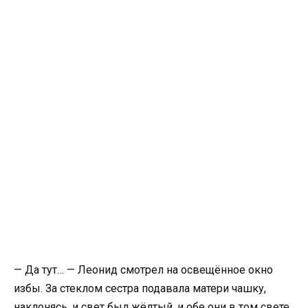
— Да тут… — Леонид смотрел на освещённое окно
избы. За стеклом сестра подавала матери чашку,
наклонясь, и свет был жёлтый, и обе они в том свете