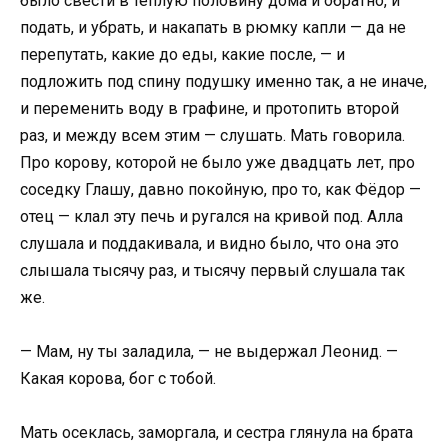
было свести в тёплую половину дома и обратно, и
подать, и убрать, и накапать в рюмку капли — да не
перепутать, какие до еды, какие после, — и
подложить под спину подушку именно так, а не иначе,
и переменить воду в графине, и протопить второй
раз, и между всем этим — слушать. Мать говорила.
Про корову, которой не было уже двадцать лет, про
соседку Глашу, давно покойную, про то, как Фёдор —
отец — клал эту печь и ругался на кривой под. Алла
слушала и поддакивала, и видно было, что она это
слышала тысячу раз, и тысячу первый слушала так
же.
— Мам, ну ты заладила, — не выдержал Леонид. —
Какая корова, бог с тобой.
Мать осеклась, заморгала, и сестра глянула на брата