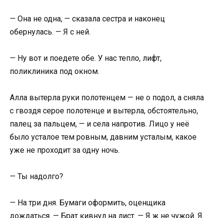
— Она не одна, — сказала сестра и наконец
обернулась. — Я с ней.
— Ну вот и поедете обе. У нас тепло, лифт,
поликлиника под окном.
Алла вытерла руки полотенцем — не о подол, а сняла
с гвоздя серое полотенце и вытерла, обстоятельно,
палец за пальцем, — и села напротив. Лицо у неё
было усталое тем ровным, давним усталым, какое
уже не проходит за одну ночь.
— Ты надолго?
— На три дня. Бумаги оформить, оценщика
дождаться. — Брат кивнул на лист. — Я ж не чужой. Я