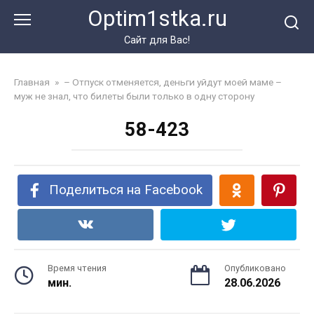
Перейти
Optim1stka.ru
к
контенту
Сайт для Вас!
Главная
»
– Отпуск отменяется, деньги уйдут моей маме –
муж не знал, что билеты были только в одну сторону
58-423
Поделиться на Facebook
Время чтения
Опубликовано
мин.
28.06.2026