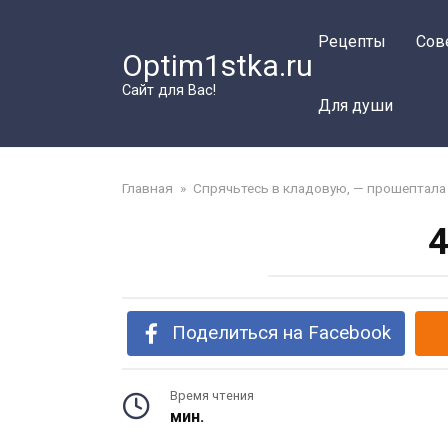
Перейти
к
Рецепты
Сов
Optim1stka.ru
контенту
Сайт для Вас!
Для души
Главная
»
Спрячьтесь в кладовую, — прошептала
4
Поделиться на Facebook
Время чтения
мин.