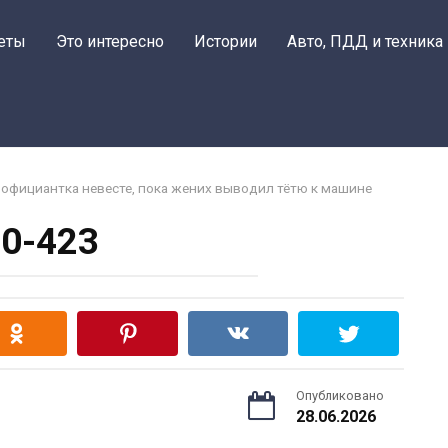
еты
Это интересно
Истории
Авто, ПДД и техника
 официантка невесте, пока жених выводил тётю к машине
0-423
Опубликовано
28.06.2026