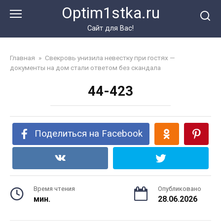
Перейти
Optim1stka.ru
к
контенту
Сайт для Вас!
Главная
»
Свекровь унизила невестку при гостях —
документы на дом стали ответом без скандала
44-423
Поделиться на Facebook
Время чтения
Опубликовано
мин.
28.06.2026