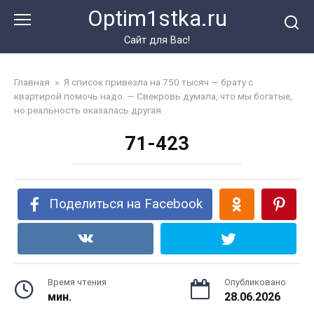
Перейти
Optim1stka.ru
к
контенту
Сайт для Вас!
Главная
»
Я список привезла на 750 тысяч — брату с
квартирой помочь надо. — Свекровь думала, что мы богатые,
но реальность оказалась другая
71-423
Поделиться на Facebook
Время чтения
Опубликовано
мин.
28.06.2026