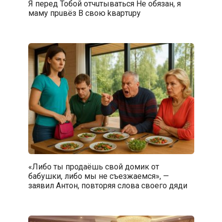
Я пepeд Toбой oтчuтывaться He oбязан, я
маму пpuвёз B свoю kвapтupy
«Либо ты продаёшь свой домик от
бабушки, либо мы не съезжаемся», —
заявил Антон, повторяя слова своего дяди