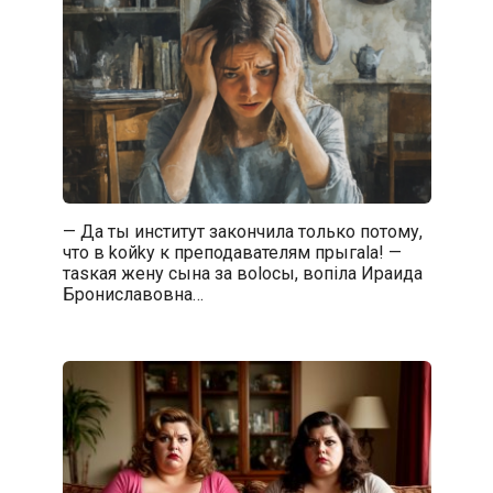
— Да ты институт закончила только потому,
что в kойkу к преподавателям прыгala! —
тasкая жену сына за вoloсы, вопiла Ираида
Брониславовна…