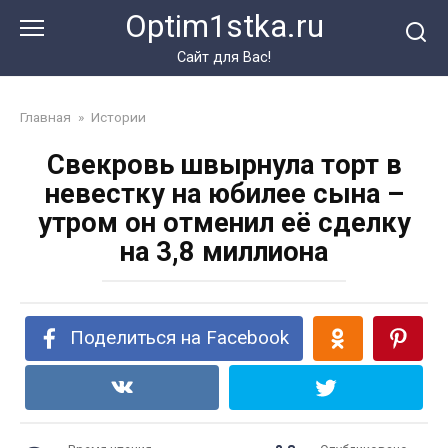
Перейти
Optim1stka.ru
к
контенту
Сайт для Вас!
Главная
»
Истории
Свекровь швырнула торт в
невестку на юбилее сына –
утром он отменил её сделку
на 3,8 миллиона
Поделиться на Facebook