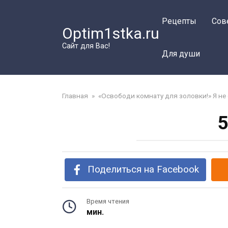
Перейти
к
Рецепты
Сов
Optim1stka.ru
контенту
Сайт для Вас!
Для души
Главная
»
«Освободи комнату для золовки!» Я не
5
Поделиться на Facebook
Время чтения
мин.