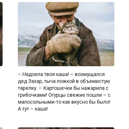
– Надоела твоя каша! – возмущался
дед Захар, тыча ложкой в объемистую
тарелку. – Картошечки бы нажарила с
грибочками! Огурцы свежие пошли – с
малосольными-то как вкусно бы было!
А тут – каша!