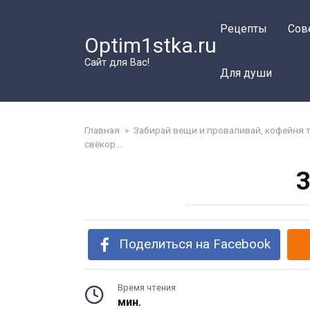
Перейти
к
Рецепты
Сов
Optim1stka.ru
контенту
Сайт для Вас!
Для души
Главная
»
Забирай вещи и проваливай, кофейня т
свёкор…
3
Поделиться на Facebook
Время чтения
мин.