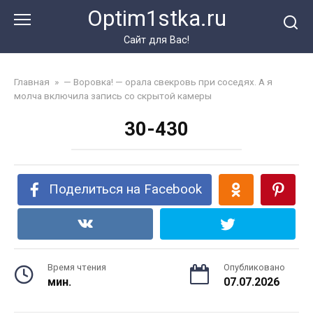
Перейти
Optim1stka.ru
к
контенту
Сайт для Вас!
Главная
»
— Воровка! — орала свекровь при соседях. А я
молча включила запись со скрытой камеры
30-430
Поделиться на Facebook
Время чтения
Опубликовано
мин.
07.07.2026