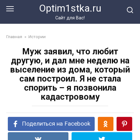
Перейти
Optim1stka.ru
к
контенту
Сайт для Вас!
Главная
»
Истории
Муж заявил, что любит
другую, и дал мне неделю на
выселение из дома, который
сам построил. Я не стала
спорить – я позвонила
кадастровому
Поделиться на Facebook