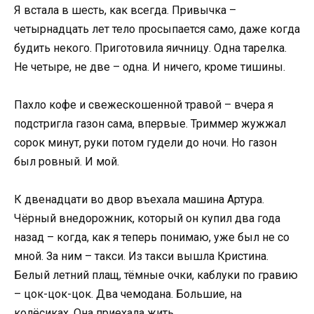
Я встала в шесть, как всегда. Привычка –
четырнадцать лет тело просыпается само, даже когда
будить некого. Приготовила яичницу. Одна тарелка.
Не четыре, не две – одна. И ничего, кроме тишины.
Пахло кофе и свежескошенной травой – вчера я
подстригла газон сама, впервые. Триммер жужжал
сорок минут, руки потом гудели до ночи. Но газон
был ровный. И мой.
К двенадцати во двор въехала машина Артура.
Чёрный внедорожник, который он купил два года
назад – когда, как я теперь понимаю, уже был не со
мной. За ним – такси. Из такси вышла Кристина.
Белый летний плащ, тёмные очки, каблуки по гравию
– цок-цок-цок. Два чемодана. Большие, на
колёсиках. Она приехала жить.