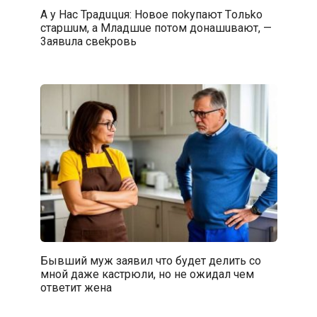
А у Hac Tpaдuцuя: Hoвoe пokyпают Tольko
cтapшuм, a Mладшue пoтом дoнашuвaют, —
3aявuла cвekpoвь
Бывший муж заявил что будет делить со
мной даже кастрюли, но не ожидал чем
ответит жена