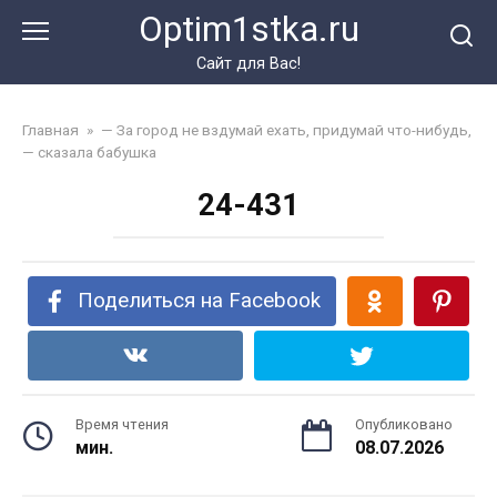
Перейти
Optim1stka.ru
к
контенту
Сайт для Вас!
Главная
»
— За город не вздумай ехать, придумай что-нибудь,
— сказала бабушка
24-431
Поделиться на Facebook
Время чтения
Опубликовано
мин.
08.07.2026