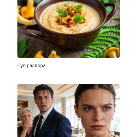
Cyп paздopa