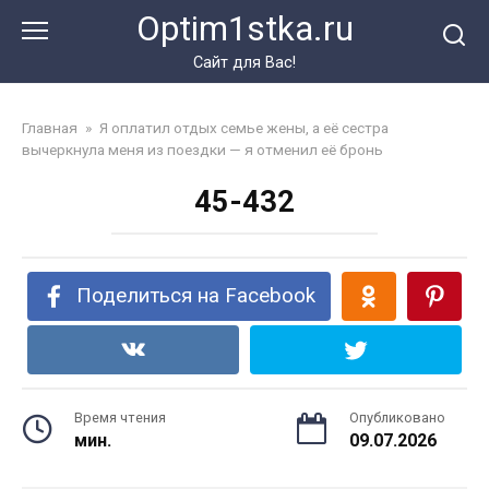
Перейти
Optim1stka.ru
к
контенту
Сайт для Вас!
Главная
»
Я оплатил отдых семье жены, а её сестра
вычеркнула меня из поездки — я отменил её бронь
45-432
Поделиться на Facebook
Время чтения
Опубликовано
мин.
09.07.2026