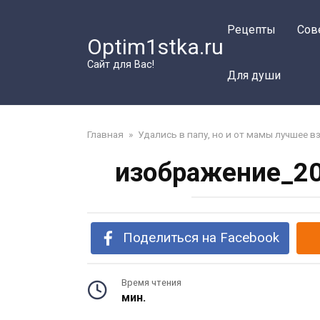
Перейти
к
Рецепты
Сов
Optim1stka.ru
контенту
Сайт для Вас!
Для души
Главная
»
Удались в папу, но и от мамы лучшее 
изображение_20
Поделиться на Facebook
Время чтения
мин.