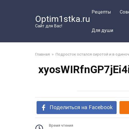
Перейти
к
Рецепты
Сов
Optim1stka.ru
контенту
Сайт для Вас!
Для души
Главная
»
Подросток остался сиротой и в одиноч
xyosWIRfnGP7jEi4
Поделиться на Facebook
Время чтения