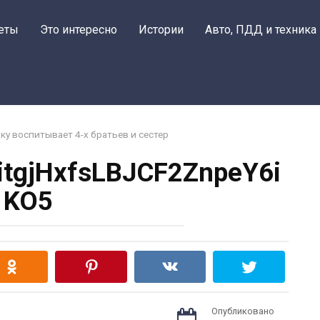
еты
Это интересно
Истории
Авто, ПДД и техника
ку воспитывает 4-х братьев и сестер
itgjHxfsLBJCF2ZnpeY6i
KO5
Опубликовано