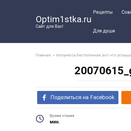
Перейти
к
Рецепты
Сов
Optim1stka.ru
контенту
Сайт для Вас!
Для души
Главная
»
Клоунесса бесталанная, вот что услыш
20070615_g
Поделиться на Facebook
Время чтения
мин.