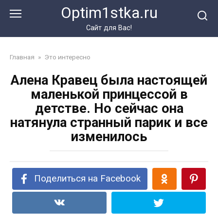
Перейти
Optim1stka.ru
к
контенту
Сайт для Вас!
Главная
»
Это интересно
Алена Кравец была настоящей
маленькой принцессой в
детстве. Но сейчас она
натянула странный парик и все
изменилось
Поделиться на Facebook