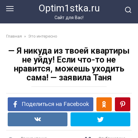
Перейти
Optim1stka.ru
к
контенту
Сайт для Вас!
Главная
»
Это интересно
— Я никуда из твоей квартиры
не уйду! Если что-то не
нравится, можешь уходить
сама! — заявила Таня
Поделиться на Facebook