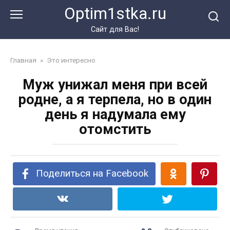
Перейти
Optim1stka.ru
к
контенту
Сайт для Вас!
Главная
»
Это интересно
Муж унижал меня при всей
родне, а я терпела, но в один
день я надумала ему
отомстить
Поделиться на Facebook