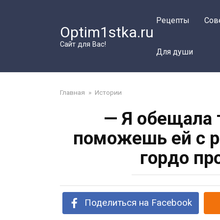
Перейти
к
Рецепты
Сов
Optim1stka.ru
контенту
Сайт для Вас!
Для души
Главная
»
Истории
— Я обещала 
поможешь ей с р
гордо пр
Поделиться на Facebook