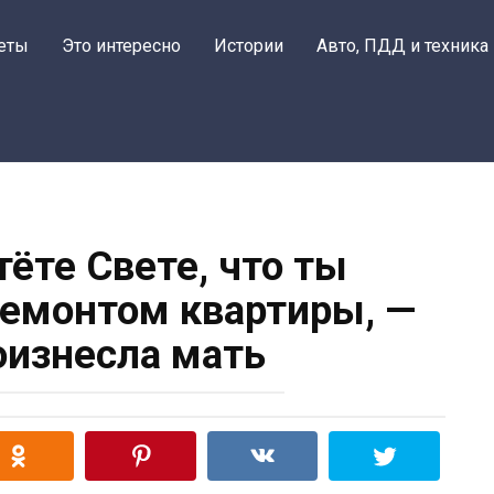
еты
Это интересно
Истории
Авто, ПДД и техника
тёте Свете, что ты
емонтом квартиры, —
оизнесла мать