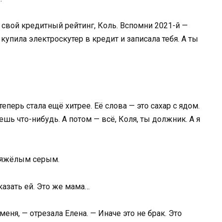
 свой кредитный рейтинг, Коль. Вспомни 2021-й —
купила электроскутер в кредит и записала тебя. А ты
еперь стала ещё хитрее. Её слова — это сахар с ядом.
шь что-нибудь. А потом — всё, Коля, ты должник. А я
 тяжёлым серым.
казать ей. Это же мама…
еня, — отрезала Елена. — Иначе это не брак. Это