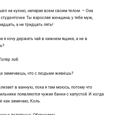
шёл на кухню, напирая всем своим телом. — Она
у студенточки. Ты взрослая женщина, у тебя муж,
адцать, а не тридцать пять!
ли я хочу держать чай в нижнем ящике, а не в
шь?
Потёр лоб.
обще замечаешь, что с людьми живёшь?
влезает в ванную, пока я там моюсь, потому что
дильнике появляются чужие банки с капустой. И когда
ё как замечаю, Коль.
ки о полотенце. Обернулась.