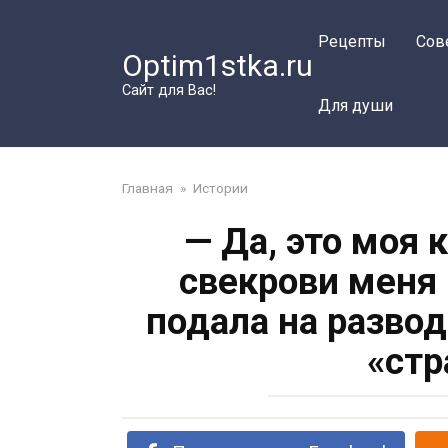
Перейти
к
Рецепты
Сов
Optim1stka.ru
контенту
Сайт для Вас!
Для души
Главная
»
Истории
— Да, это моя 
свекрови меня 
подала на разво
«стр