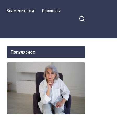
моему, семья — это ты,
Знаменитости
Рассказы
я и наши будущие
ребятишки, точка!
Популярное