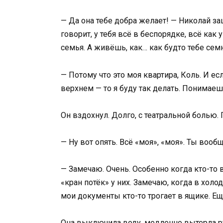
— Да она тебе добра желает! — Николай за
говорит, у тебя всё в беспорядке, всё как 
семья. А живёшь, как… как будто тебе семн
— Потому что это моя квартира, Коль. И ес
верхнем — то я буду так делать. Понимае
Он вздохнул. Долго, с театральной болью. 
— Ну вот опять. Всё «моя», «моя». Ты во
— Замечаю. Очень. Особенно когда кто-то 
«кран потёк» у них. Замечаю, когда в холо
мои документы кто-то трогает в ящике. Ещ
Она выключила воду, медленно вытерла ру