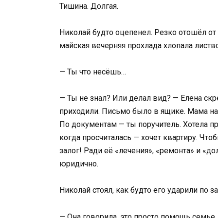
Тишина. Долгая.
Николай будто оцепенел. Резко отошёл от 
майская вечерняя прохлада хлопала листво
— Ты что несёшь…
— Ты не знал? Или делал вид? — Елена скр
приходили. Письмо было в ящике. Мама на
По документам — ты поручитель. Хотела про
когда просчиталась — хочет квартиру. Чтоб
залог! Ради её «лечения», «ремонта» и «до
юридично.
Николай стоял, как будто его ударили по з
— Она говорила, это просто помощь семье