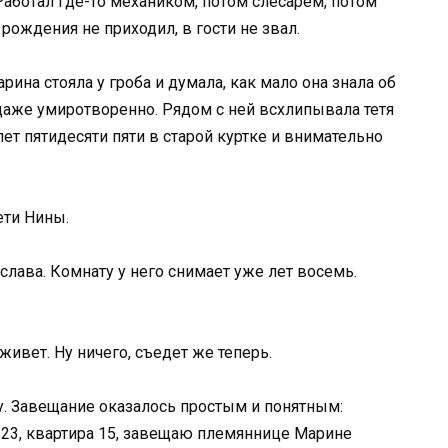
аботал где-то механиком, потом слесарем, потом
рождения не приходил, в гости не звал.
ина стояла у гроба и думала, как мало она знала об
даже умиротворенно. Рядом с ней всхлипывала тетя
лет пятидесяти пяти в старой куртке и внимательно
ети Нины.
слава. Комнату у него снимает уже лет восемь.
 живет. Ну ничего, съедет же теперь.
у. Завещание оказалось простым и понятным:
м 23, квартира 15, завещаю племяннице Марине