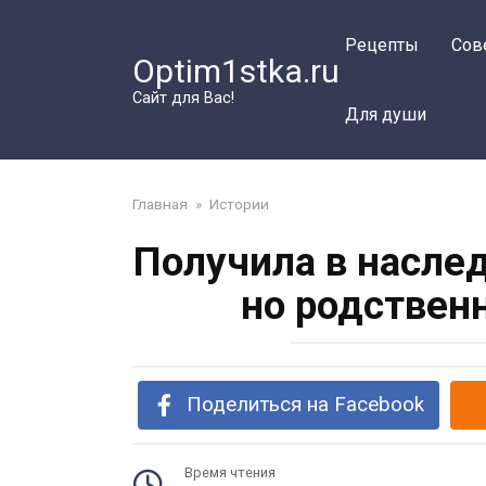
Перейти
к
Рецепты
Сов
Optim1stka.ru
контенту
Сайт для Вас!
Для души
Главная
»
Истории
Получила в наслед
но родствен
Поделиться на Facebook
Время чтения