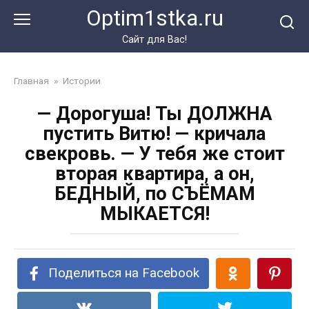
Перейти
Optim1stka.ru
к
контенту
Сайт для Вас!
Главная
»
Истории
— Дорогуша! Ты ДОЛЖНА
пустить Витю! — кричала
свекровь. — У тебя же стоит
вторая квартира, а он,
БЕДНЫЙ, по СЪЁМАМ
МЫКАЕТСЯ!
Поделиться на Facebook