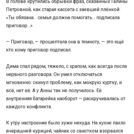
В голове крутились обрывки фраз, сказанных Галины
Петровной, как старая кассета с заевшей плёнкой:
«Ты обязана… семья должна помогать… подписала
приговор…»
— Приговор, — прошептала она в темноту, — это ещё
кто кому приговор подписал.
Дима спал рядом, тяжело, с храпом, как всегда после
нервного разговора. Он умел отключаться
мгновенно: скинул проблему, как мокрую куртку, и
всё, нет её. А у Анны так не получалось. Её
внутренняя батарейка наоборот — раскручивалась от
каждого конфликта.
К утру настроение было хуже некуда. На кухне пахло
вчерашней курицей, чайник со свистком взорвался