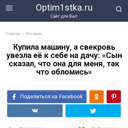
Перейти
Optim1stka.ru
к
контенту
Сайт для Вас!
Главная
»
Истории
Купила машину, а свекровь
увезла её к себе на дачу: «Сын
сказал, что она для меня, так
что обломись»
Поделиться на Facebook