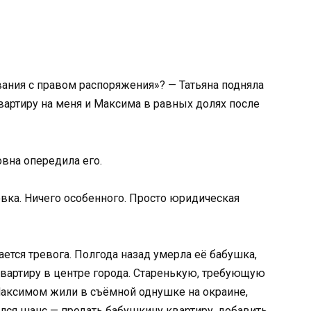
ания с правом распоряжения»? — Татьяна подняла
вартиру на меня и Максима в равных долях после
овна опередила его.
овка. Ничего особенного. Просто юридическая
ается тревога. Полгода назад умерла её бабушка,
вартиру в центре города. Старенькую, требующую
 Максимом жили в съёмной однушке на окраине,
ился шанс — продать бабушкину квартиру, добавить