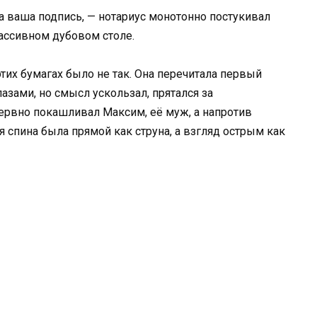
а ваша подпись, — нотариус монотонно постукивал
ассивном дубовом столе.
 этих бумагах было не так. Она перечитала первый
азами, но смысл ускользал, прятался за
рвно покашливал Максим, её муж, а напротив
 спина была прямой как струна, а взгляд острым как