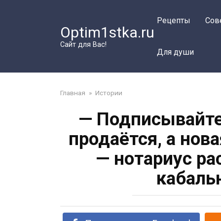
Перейти
к
Рецепты
Сов
Optim1stka.ru
контенту
Сайт для Вас!
Для души
Главная
»
Истории
— Подписывайте
продаётся, а нова
— нотариус ра
кабаль