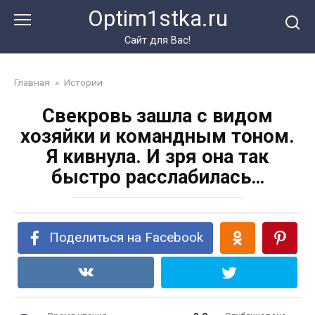
Перейти
Optim1stka.ru
к
контенту
Сайт для Вас!
Главная
»
Истории
Свекровь зашла с видом
хозяйки и командным тоном.
Я кивнула. И зря она так
быстро расслабилась…
Поделиться на Facebook