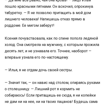
— Да мне все равно, чья она кровь! — лицо Ильи
пошло красными пятнами. Он вскочил, опрокинув
табуретку. — Я не позволю притащить в мой дом
лишнего человека! Напишешь отказ прямо в
роддоме. Ее мигом заберут!
Ксения почувствовала, как по спине пополз ледяной
холод. Она смотрела на мужчину, с которым прожила
десять лет, и не узнавала его. Точнее, наоборот —
впервые узнала его по-настоящему.
— Илья, я не отдам дочь своей сестры.
— Значит так, — он навис над столом, опираясь руками
о столешницу. — Лишний рот я кормить не
собираюсь! Если притащишь ее сюда, я ни копейки
не дам ни на нее, ни на твоих пацанов! Будешь сама