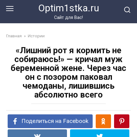
Перейти
Optim1stka.ru
к
контенту
Сайт для Вас!
Главная
»
Истории
«Лишний рот я кормить не
собираюсь!» — кричал муж
беременной жене. Через час
он с позором паковал
чемоданы, лишившись
абсолютно всего
Поделиться на Facebook