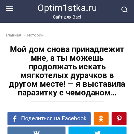
Перейти
Optim1stka.ru
к
контенту
Сайт для Вас!
Главная
»
Истории
Мой дом снова принадлежит
мне, а ты можешь
продолжать искать
мягкотелых дурачков в
другом месте! — я выставила
паразитку с чемоданом…
Поделиться на Facebook