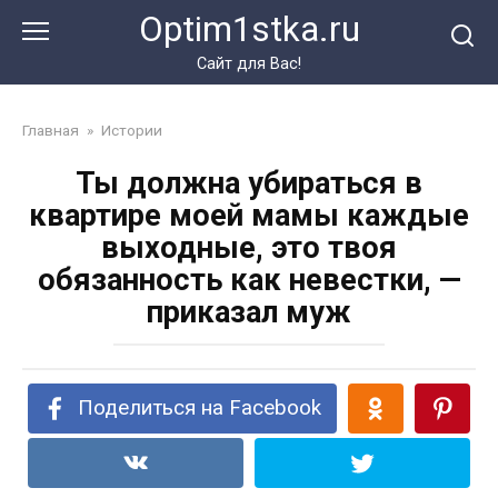
Перейти
Optim1stka.ru
к
контенту
Сайт для Вас!
Главная
»
Истории
Ты должна убираться в
квартире моей мамы каждые
выходные, это твоя
обязанность как невестки, —
приказал муж
Поделиться на Facebook