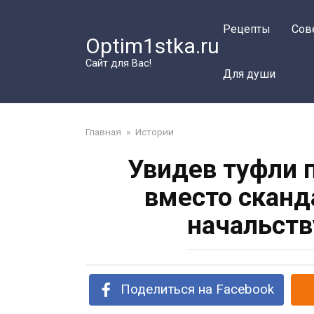
Перейти
к
Рецепты
Сов
Optim1stka.ru
контенту
Сайт для Вас!
Для души
Главная
»
Истории
Увидев туфли 
вместо сканд
начальств
Поделиться на Facebook