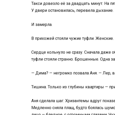
Такси довезло её за двадцать минут. На п
У двери остановилась, перевела дыхание.
И замерла.
В прихожей стояли чужие туфли. Женские. 
Сердце кольнуло не сразу. Сначала даже об
туфли стояли странно. Брошенные. Одна за
— Дима? — негромко позвала Аня. — Лер, в
Тишина. Только из глубины квартиры — пр
Аня сделала шаг. Хризантемы вдруг показа
Медленно сняла плащ, будто боялась шумо
лицо — бледное, с огромными глазами. Чу