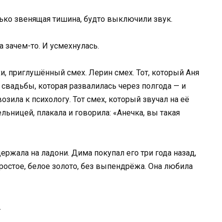
олько звенящая тишина, будто выключили звук.
 зачем-то. И усмехнулась.
и, приглушённый смех. Лерин смех. Тот, который Аня
й свадьбы, которая развалилась через полгода — и
возила к психологу. Тот смех, который звучал на её
ьницей, плакала и говорила: «Анечка, вы такая
ержала на ладони. Дима покупал его три года назад,
остое, белое золото, без выпендрёжа. Она любила
.