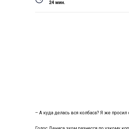
24 мин.
– А куда делась вся колбаса? Я же просил 
Голос Дениса эхом разнесся по узкому кор