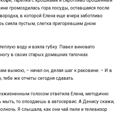
кофе, тарелка с крошками и сиротливо брошенный
вине громоздилась гора посуды, оставшаяся после
ородка, в которой Елена еще вчера заботливо
рь сияла пустым, слегка пригоревшим дном.
теплую воду и взяла губку. Павел виновато
 ногу в своих старых домашних тапочках.
сам вымою, – начал он, делая шаг к раковине. – И в
, тебе же отчеты сегодня сдавать.
безжизненным голосом ответила Елена, методично
 мыть, то опоздаешь в автосервис. А Денису скажи,
олночь. Я слышала, как они чай пили и телевизор