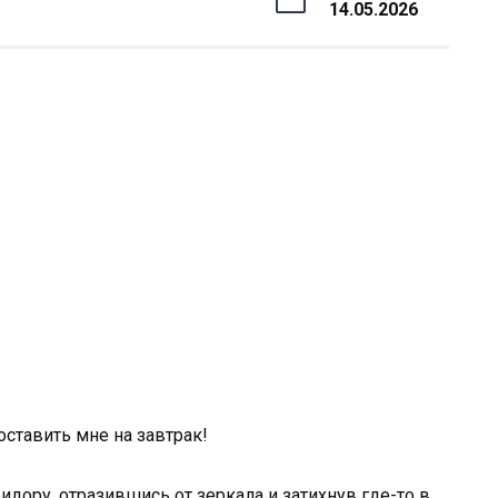
14.05.2026
оставить мне на завтрак!
идору, отразившись от зеркала и затихнув где-то в