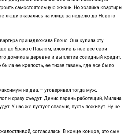
строить самостоятельную жизнь. Но хозяйка квартиры
ые люди оказались на улице за неделю до Нового
Квартира принадлежала Елене. Она купила эту
е до брака с Павлом, вложив в нее все свои
ого домика в деревне и выплатив солидный кредит,
была ее крепость, ее тихая гавань, где все было
максимум на два, – уговаривал тогда муж,
алог и сразу съедут. Денис парень работящий, Милана
ут. У нас же пустует спальня, пусть поживут. Ну не
алостливой, согласилась. В конце концов, это сын