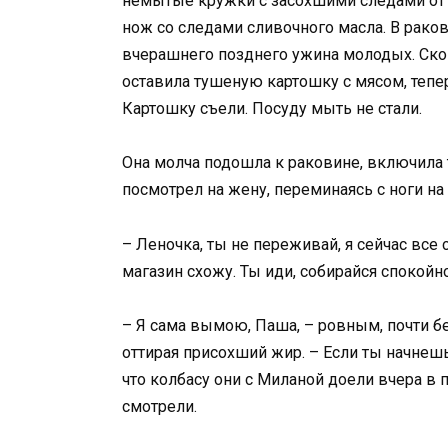
немытые кружки с засохшими следами от 
нож со следами сливочного масла. В рако
вчерашнего позднего ужина молодых. Сков
оставила тушеную картошку с мясом, тепе
Картошку съели. Посуду мыть не стали.
Она молча подошла к раковине, включила 
посмотрел на жену, переминаясь с ноги на
– Леночка, ты не переживай, я сейчас все 
магазин схожу. Ты иди, собирайся спокойно
– Я сама вымою, Паша, – ровным, почти 
оттирая присохший жир. – Если ты начнешь
что колбасу они с Миланой доели вчера в п
смотрели.