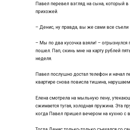
Павел перевел взгляд на сына, который в
прихожей.
– Денис, ну правда, вы же сами все съели
– Мы по два кусочка взяли! – огрызнулся п
пошел. Пап, скинь мне на карту рублей пят
неделя.
Павел послушно достал телефон и начал п
квартире снова повисла тишина, нарушае
Елена смотрела на мыльную пену, утекающ
сжимается тугая, холодная пружина. Эта п
когда Павел пришел вечером на кухню с 
Тогда Денис только-только съехался со 