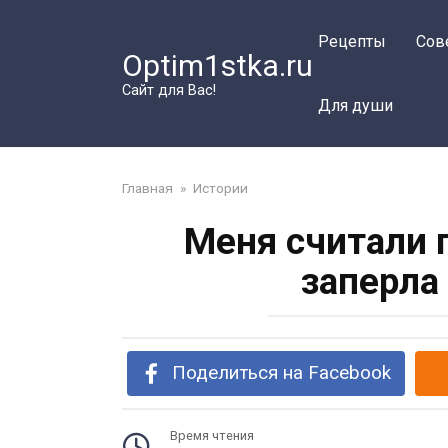
Перейти
к
Рецепты
Сов
Optim1stka.ru
контенту
Сайт для Вас!
Для души
Главная
»
Истории
Меня считали п
заперла
Поделиться на Facebook
Время чтения