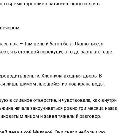
 это время торопливо натягивал кроссовки в
 вечером.
асынок. – Там целый батон был. Ладно, все, я
ьсот, я в столовой перекушу, а то до зарплаты еще
ереводить деньги. Хлопнула входная дверь. В
мая лишь шумом льющейся из-под крана воды.
ую в сливное отверстие, и чувствовала, как внутри
ружина начала закручиваться ровно три месяца назад,
виноватым лицом и завел тяжелый разговор.
своей девушкой Миланой. Они сняли небольшую