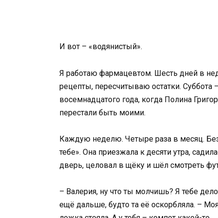
И вот – «водянистый».
Я работаю фармацевтом. Шесть дней в не
рецепты, пересчитываю остатки. Суббота 
восемнадцатого года, когда Полина Григо
перестали быть моими.
Каждую неделю. Четыре раза в месяц. Без
тебе». Она приезжала к десяти утра, садил
дверь, целовал в щёку и шёл смотреть футб
– Валерия, ну что ты молчишь? Я тебе дел
ещё дальше, будто та её оскорбляла. – Моя
ложка стояла. А у тебя – компот какой-то.