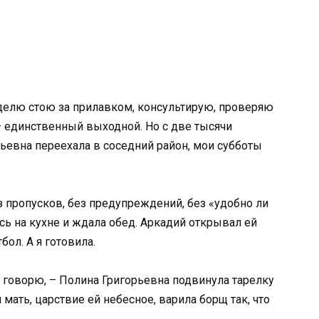
делю стою за прилавком, консультирую, проверяю
– единственный выходной. Но с две тысячи
рьевна переехала в соседний район, мои субботы
 пропусков, без предупреждений, без «удобно ли
ась на кухне и ждала обед. Аркадий открывал ей
ол. А я готовила.
о говорю, – Полина Григорьевна подвинула тарелку
 мать, царствие ей небесное, варила борщ так, что