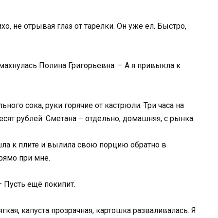
хо, не отрывая глаз от тарелки. Он уже ел. Быстро,
тмахнулась Полина Григорьевна. – А я привыкла к
льного сока, руки горячие от кастрюли. Три часа на
есят рублей. Сметана – отдельно, домашняя, с рынка.
шла к плите и вылила свою порцию обратно в
рямо при мне.
– Пусть ещё покипит.
гкая, капуста прозрачная, картошка разваливалась. Я