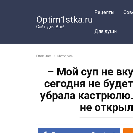
Перейти
к
Рецепты
Сов
Optim1stka.ru
контенту
Сайт для Вас!
Для души
Главная
»
Истории
– Мой суп не вк
сегодня не будет
убрала кастрюлю.
не открыл