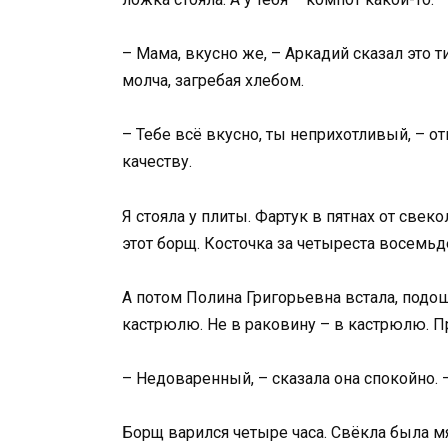
– Мама, вкусно же, – Аркадий сказал это ти
молча, загребая хлебом.
– Тебе всё вкусно, ты неприхотливый, – о
качеству.
Я стояла у плиты. Фартук в пятнах от свеко
этот борщ. Косточка за четыреста восемьд
А потом Полина Григорьевна встала, подо
кастрюлю. Не в раковину – в кастрюлю. П
– Недоваренный, – сказала она спокойно. 
Борщ варился четыре часа. Свёкла была мя