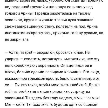
именно взревел, низко, утробно. Он схватил тарелку с
недоеденной гречкой и швырнул ее в стену над
головой Арины. Тарелка разлетелась на тысячу
осколков, крупа и жирные хлопья лука заляпали
свежевыкрашенную стену, полетели на пол. Арина
инстинктивно пригнулась, прикрыв голову руками, но
не закричала.
— Ах ты, тварь! — заорал он, бросаясь к ней. Не
ударить — схватить, встряхнуть, вытрясти из нее эту
непоколебимую уверенность. Он вцепился ей в
плечи, больно сдавив пальцами ключицы. Его лицо,
искаженное гримасой ярости, было в сантиметре от
ее. — Ты кто такая, чтобы мою мать гнобить?! Да мы
тебя из этой хаты выковыряем, как устрицу из
раковины! Ты здесь без году неделя, а мы — семья!
Мы — сила! Ты всю жизнь будешь одна со своими