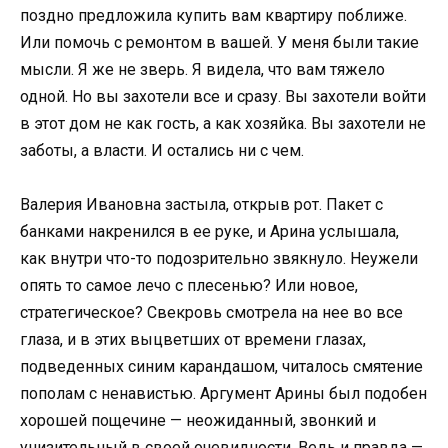
поздно предложила купить вам квартиру поближе.
Или помочь с ремонтом в вашей. У меня были такие
мысли. Я же не зверь. Я видела, что вам тяжело
одной. Но вы захотели все и сразу. Вы захотели войти
в этот дом не как гость, а как хозяйка. Вы захотели не
заботы, а власти. И остались ни с чем.
Валерия Ивановна застыла, открыв рот. Пакет с
банками накренился в ее руке, и Арина услышала,
как внутри что-то подозрительно звякнуло. Неужели
опять то самое лечо с плесенью? Или новое,
стратегическое? Свекровь смотрела на нее во все
глаза, и в этих выцветших от времени глазах,
подведенных синим карандашом, читалось смятение
пополам с ненавистью. Аргумент Арины был подобен
хорошей пощечине — неожиданный, звонкий и
унизительный в своей очевидности. Ведь и правда —