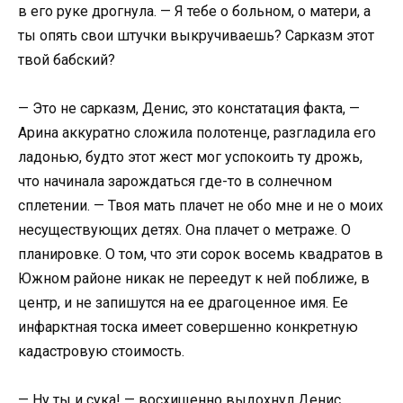
в его руке дрогнула. — Я тебе о больном, о матери, а
ты опять свои штучки выкручиваешь? Сарказм этот
твой бабский?
— Это не сарказм, Денис, это констатация факта, —
Арина аккуратно сложила полотенце, разгладила его
ладонью, будто этот жест мог успокоить ту дрожь,
что начинала зарождаться где-то в солнечном
сплетении. — Твоя мать плачет не обо мне и не о моих
несуществующих детях. Она плачет о метраже. О
планировке. О том, что эти сорок восемь квадратов в
Южном районе никак не переедут к ней поближе, в
центр, и не запишутся на ее драгоценное имя. Ее
инфарктная тоска имеет совершенно конкретную
кадастровую стоимость.
— Ну ты и сука! — восхищенно выдохнул Денис,