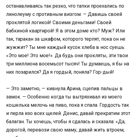
останавливаясь так резко, что тапки проехались по
линолеуму с противным визгом. — Давишь своей
проклятой логикой! Своими деньгами! Своей
бабкиной квартирой! Я в этом доме кто? Муж? Или
так, таракан за шкафом, которого терпят, пока он не
жужжит? Ты мне каждый кусок хлеба в нос суешь:
«Это мое! Это мое!». Да будь они прокляты, эти твои
три миллиона восемьсот тысяч! Ты думаешь, я бы на
них позарился? Да я гордый, поняла? Гор-дый!
— Это заметно, — кивнула Арина, сцепив пальцы в
замок. — Особенно когда ты вытряхивал из моего
кошелька мелочь на пиво, пока я спала. Гордость так
и перла изо всех щелей. Денис, давай прекратим этот
балаган. Ты хочешь, чтобы я сдалась и сказала: «Да,
дорогой, перевози свою маму, давай жить втроем,