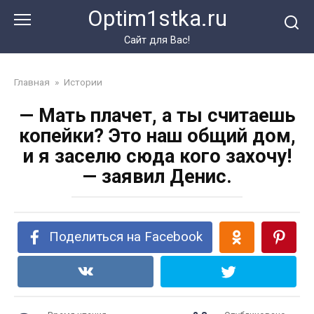
Перейти
Optim1stka.ru
к
контенту
Сайт для Вас!
Главная
»
Истории
— Мать плачет, а ты считаешь
копейки? Это наш общий дом,
и я заселю сюда кого захочу!
— заявил Денис.
Поделиться на Facebook