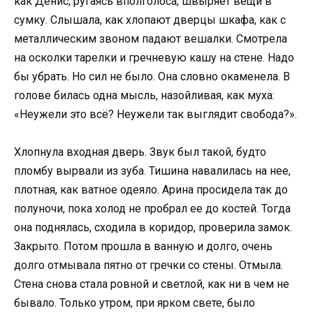
как Денис, ругаясь вполголоса, швыряет вещи в
сумку. Слышала, как хлопают дверцы шкафа, как с
металлическим звоном падают вешалки. Смотрела
на осколки тарелки и гречневую кашу на стене. Надо
бы убрать. Но сил не было. Она словно окаменела. В
голове билась одна мысль, назойливая, как муха:
«Неужели это всё? Неужели так выглядит свобода?».
Хлопнула входная дверь. Звук был такой, будто
пломбу вырвали из зуба. Тишина навалилась на нее,
плотная, как ватное одеяло. Арина просидела так до
полуночи, пока холод не пробрал ее до костей. Тогда
она поднялась, сходила в коридор, проверила замок.
Закрыто. Потом прошла в ванную и долго, очень
долго отмывала пятно от гречки со стены. Отмыла.
Стена снова стала ровной и светлой, как ни в чем не
бывало. Только утром, при ярком свете, было