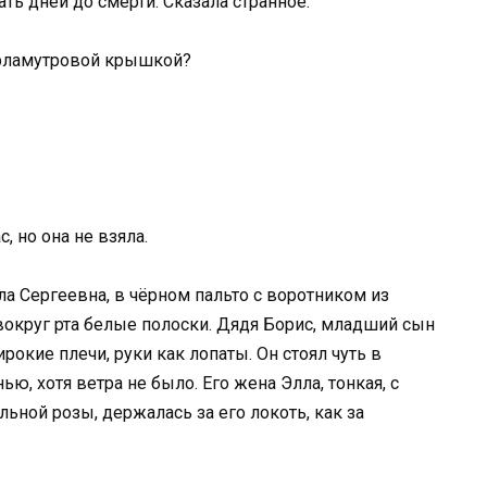
ть дней до смерти. Сказала странное.
ерламутровой крышкой?
, но она не взяла.
а Сергеевна, в чёрном пальто с воротником из
 вокруг рта белые полоски. Дядя Борис, младший сын
рокие плечи, руки как лопаты. Он стоял чуть в
ью, хотя ветра не было. Его жена Элла, тонкая, с
ьной розы, держалась за его локоть, как за