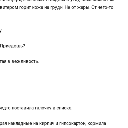
свитером горит кожа на груди. Не от жары. От чего-то
у.
. Приедешь?
утая в вежливость.
будто поставила галочку в списке.
ирая накладные на кирпич и гипсокартон, кормила