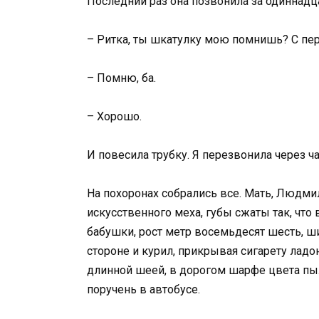
Последний раз она позвонила за одиннадца
– Ритка, ты шкатулку мою помнишь? С п
– Помню, ба.
– Хорошо.
И повесила трубку. Я перезвонила через час
На похоронах собрались все. Мать, Людмил
искусственного меха, губы сжаты так, что
бабушки, рост метр восемьдесят шесть, ши
стороне и курил, прикрывая сигарету ладон
длинной шеей, в дорогом шарфе цвета пыл
поручень в автобусе.