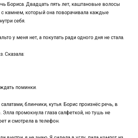
чь Бориса. Двадцать пять лет, каштановые волосы
о с камнем, который она поворачивала каждые
нутри себя.
альто у меня нет, а покупать ради одного дня не стала.
. Сказала:
уждать поминки.
салатами, блинчики, кутья. Борис произнёс речь, в
 Элла промокнула глаза салфеткой, но тушь не
ет и смотрела в телефон.
и внутри, я не знаю. Я сидела в углу, пила компот из