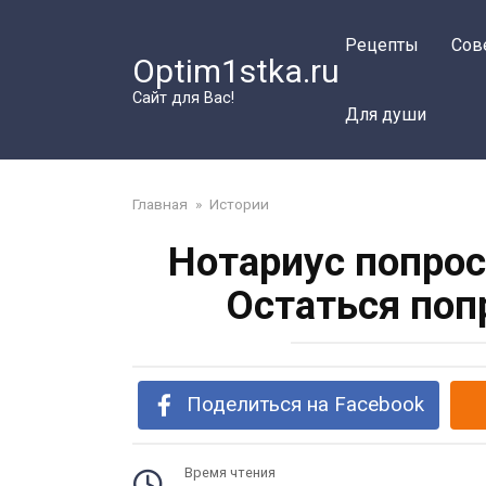
Перейти
к
Рецепты
Сов
Optim1stka.ru
контенту
Сайт для Вас!
Для души
Главная
»
Истории
Нотариус попрос
Остаться поп
Поделиться на Facebook
Время чтения