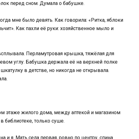
олок перед сном. Думала о бабушке.
когда мне было девять. Как говорила: «Ритка, яблоки
льчит». Как пахли её руки: хозяйственное мыло и
а всплывала. Перламутровая крышка, тяжёлая для
левом углу. Бабушка держала её на верхней полке
 шкатулку в детстве, но никогда не открывала.
ла.
ом этаже жилого дома, между аптекой и магазином
в библиотеке, только суше.
на и я. Мать села первая, ровно по центру, спина