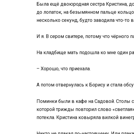
Была ещё двоюродная сестра Кристина, до
до лопаток, на безымянном пальце кольц
несколько секунд, будто заводила что-то в
И я. В сером свитере, потому что чёрного п
На кладбище мать подошла ко мне один раз
– Хорошо, что приехала.
А потом отвернулась к Борису и стала обс
Поминки были в кафе на Садовой. Столы с 
которой трижды повторил слово «светлая».
потекла. Кристина ковыряла вилкой винегр
Никто не плакал по-настоящему. Или плакал