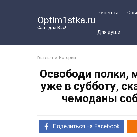
Перейти
к
Рецепты
Сов
Optim1stka.ru
контенту
Сайт для Вас!
Для души
Главная
»
Истории
Освободи полки, 
уже в субботу, ск
чемоданы соб
Поделиться на Facebook