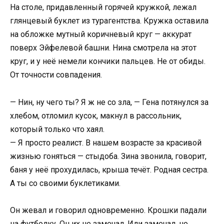
На столе, придавленный горячей кружкой, лежал
глянцевый буклет из турагентства. Кружка оставила
на обложке мутный коричневый круг — аккурат
поверх Эйфелевой башни. Нина смотрела на этот
круг, и у неё немели кончики пальцев. Не от обиды.
От точности совпадения.
— Нин, ну чего ты? Я ж не со зла, — Гена потянулся за
хлебом, отломил кусок, макнул в рассольник,
который только что хаял.
— Я просто реалист. В нашем возрасте за красивой
жизнью гоняться — стыдоба. Зина звонила, говорит,
баня у неё прохудилась, крыша течёт. Родная сестра.
А ты со своими буклетиками.
Он жевал и говорил одновременно. Крошки падали
на футболку. Он их не замечал. Или замечал, но