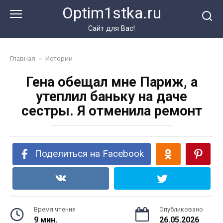
Перейти
Optim1stka.ru
к
контенту
Сайт для Вас!
Главная
»
Истории
Гена обещал мне Париж, а
утеплил баньку на даче
сестры. Я отменила ремонт
Поделиться на Facebook
Время чтения
Опубликовано
9 мин.
26.05.2026